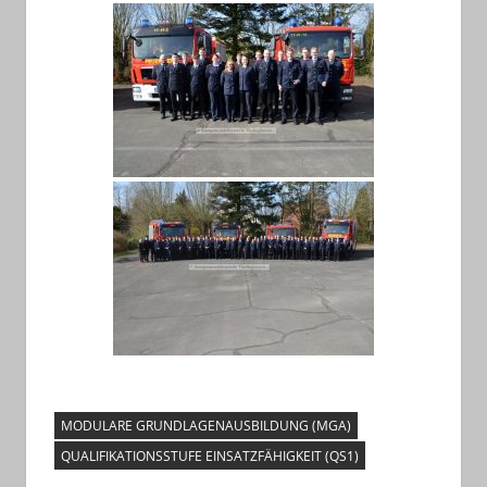
MODULARE GRUNDLAGENAUSBILDUNG (MGA)
QUALIFIKATIONSSTUFE EINSATZFÄHIGKEIT (QS1)