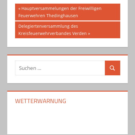
Beitragsnavigation
Vorheriger
Hauptversammelungen der Freiwilligen
Beitrag:
Feuerwehren Thedinghausen
Nächster
Delegiertenversammlung des
Beitrag:
Kreisfeuerwehrverbandes Verden
Suchen
Suchen
nach:
WETTERWARNUNG