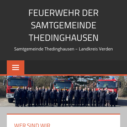
Zum
FEUERWEHR DER
Inhalt
springen
SAMTGEMEINDE
THEDINGHAUSEN
Samtgemeinde Thedinghausen – Landkreis Verden
WER SIND WIR