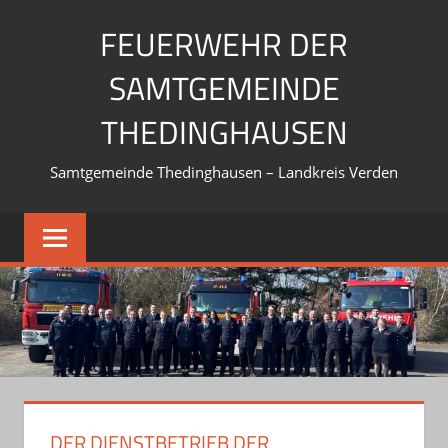
Zum
FEUERWEHR DER
Inhalt
springen
SAMTGEMEINDE
THEDINGHAUSEN
Samtgemeinde Thedinghausen – Landkreis Verden
DER DIENSTBETRIEB DER