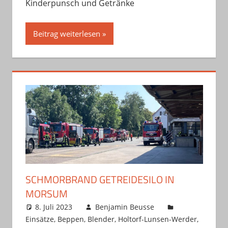
Kinderpunsch und Getränke
Beitrag weiterlesen
SCHMORBRAND GETREIDESILO IN
MORSUM
8. Juli 2023
Benjamin Beusse
Einsätze
,
Beppen
,
Blender
,
Holtorf-Lunsen-Werder
,