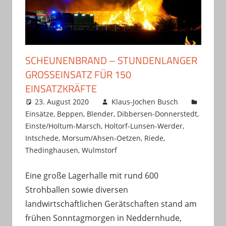
SCHEUNENBRAND – STUNDENLANGER
GROSSEINSATZ FÜR 150 E
INSATZKRÄFTE
23. August 2020
Klaus-Jochen Busch
Einsätze
,
Beppen
,
Blender
,
Dibbersen-Donnerstedt
,
Einste/Holtum-Marsch
,
Holtorf-Lunsen-Werder
,
Intschede
,
Morsum/Ahsen-Oetzen
,
Riede
,
Thedinghausen
,
Wulmstorf
Eine große Lagerhalle mit rund 600
Strohballen sowie diversen
landwirtschaftlichen Gerätschaften stand am
frühen Sonntagmorgen in Neddernhude,