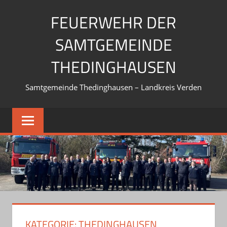
Zum
FEUERWEHR DER
Inhalt
springen
SAMTGEMEINDE
THEDINGHAUSEN
Samtgemeinde Thedinghausen – Landkreis Verden
KATEGORIE:
THEDINGHAUSEN