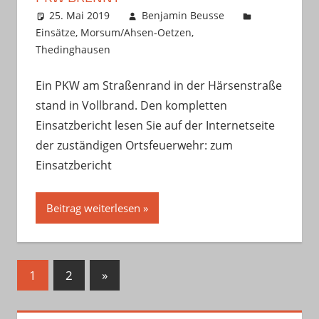
25. Mai 2019
Benjamin Beusse
Einsätze
,
Morsum/Ahsen-Oetzen
,
Thedinghausen
Ein PKW am Straßenrand in der Härsenstraße
stand in Vollbrand. Den kompletten
Einsatzbericht lesen Sie auf der Internetseite
der zuständigen Ortsfeuerwehr: zum
Einsatzbericht
Beitrag weiterlesen
Seitennummerierung
Nächste
1
2
»
Beiträge
der