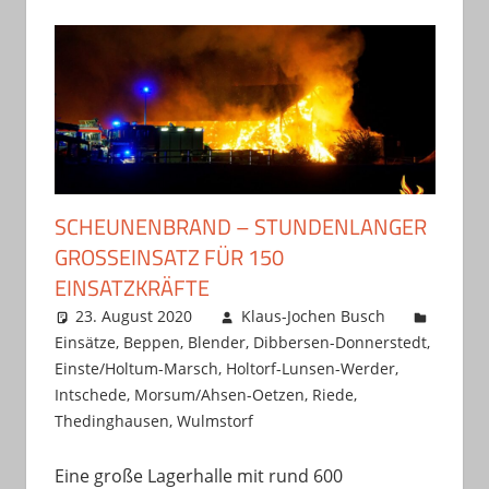
SCHEUNENBRAND – STUNDENLANGER
GROSSEINSATZ FÜR 150 E
INSATZKRÄFTE
23. August 2020
Klaus-Jochen Busch
Einsätze
,
Beppen
,
Blender
,
Dibbersen-Donnerstedt
,
Einste/Holtum-Marsch
,
Holtorf-Lunsen-Werder
,
Intschede
,
Morsum/Ahsen-Oetzen
,
Riede
,
Thedinghausen
,
Wulmstorf
Eine große Lagerhalle mit rund 600