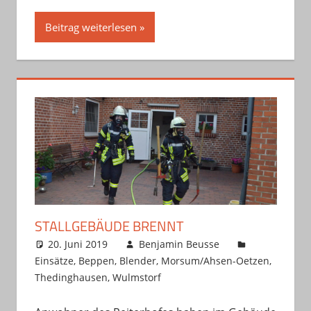
Beitrag weiterlesen
STALLGEBÄUDE BRENNT
20. Juni 2019
Benjamin Beusse
Einsätze
,
Beppen
,
Blender
,
Morsum/Ahsen-Oetzen
,
Thedinghausen
,
Wulmstorf