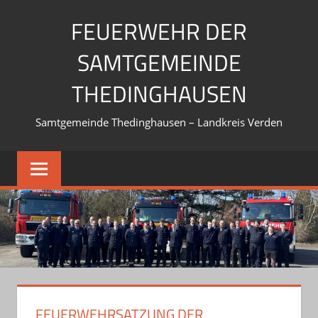
Zum
FEUERWEHR DER
Inhalt
springen
SAMTGEMEINDE
THEDINGHAUSEN
Samtgemeinde Thedinghausen – Landkreis Verden
FEUERWEHRSATZUNG DER