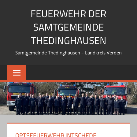
Zum
FEUERWEHR DER
Inhalt
springen
SAMTGEMEINDE
THEDINGHAUSEN
Samtgemeinde Thedinghausen – Landkreis Verden
ORTSFEUERWEHR INTSCHEDE