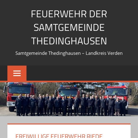
Zum
FEUERWEHR DER
Inhalt
springen
SAMTGEMEINDE
THEDINGHAUSEN
Samtgemeinde Thedinghausen – Landkreis Verden
FREIWILLIGE FEUERWEHR RIEDE