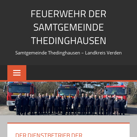
Zum
FEUERWEHR DER
Inhalt
springen
SAMTGEMEINDE
THEDINGHAUSEN
Samtgemeinde Thedinghausen – Landkreis Verden
DER DIENSTBETRIEB DER