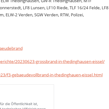
, ELW Thedinghausen, GW-R Thedinghausen, MTF
nnerstedt, LF8 Lunsen, LF10 Riede, TLF 16/24 Felde, LF8
im, ELW-2 Verden, SGW Verden, RTW, Polizei,
baeudebrand
erichte/20230623-grossbrand-in-thedinghausen-eissel/
23/f3-gebaeudevollbrand-in-thedinghauen-eissel.html