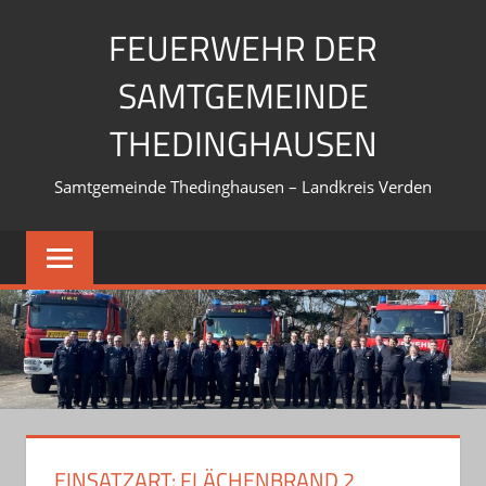
Zum
FEUERWEHR DER
Inhalt
springen
SAMTGEMEINDE
THEDINGHAUSEN
Samtgemeinde Thedinghausen – Landkreis Verden
EINSATZART:
FLÄCHENBRAND 2