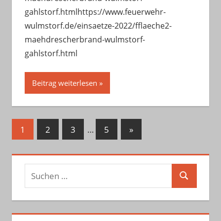
gahlstorf.htmlhttps://www.feuerwehr-
wulmstorf.de/einsaetze-2022/fflaeche2-
maehdrescherbrand-wulmstorf-
gahlstorf.html
Beitrag weiterlesen
Seitennummerierung
Nächste
1
2
3
…
5
»
Beiträge
der
Beiträge
Suchen
Suchen
nach: