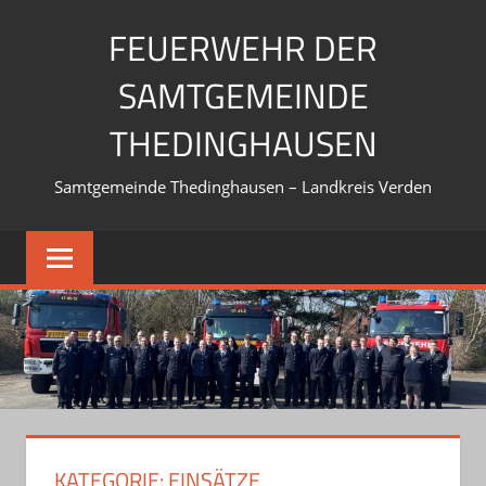
Zum
FEUERWEHR DER
Inhalt
springen
SAMTGEMEINDE
THEDINGHAUSEN
Samtgemeinde Thedinghausen – Landkreis Verden
KATEGORIE:
EINSÄTZE