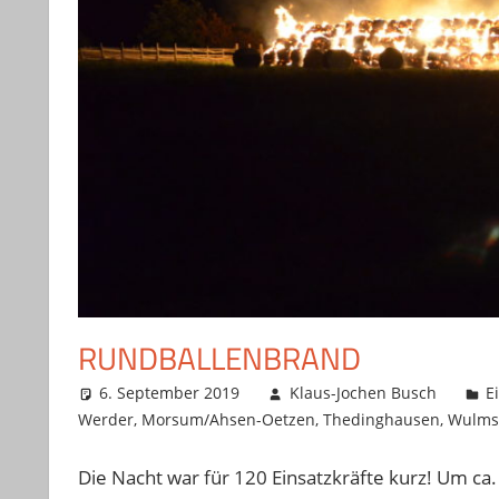
RUNDBALLENBRAND
6. September 2019
Klaus-Jochen Busch
E
Werder
,
Morsum/Ahsen-Oetzen
,
Thedinghausen
,
Wulms
Die Nacht war für 120 Einsatzkräfte kurz! Um c