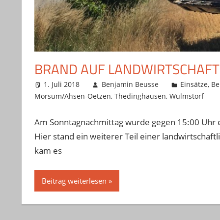
BRAND AUF LANDWIRTSCHAFT
1. Juli 2018
Benjamin Beusse
Einsätze
,
Be
Morsum/Ahsen-Oetzen
,
Thedinghausen
,
Wulmstorf
Am Sonntagnachmittag wurde gegen 15:00 Uhr e
Hier stand ein weiterer Teil einer landwirtschaft
kam es
Beitrag weiterlesen