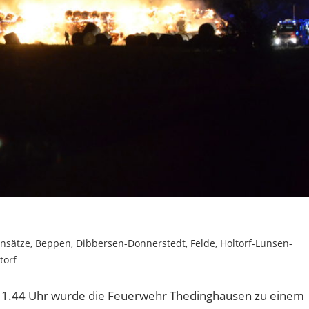
insätze
,
Beppen
,
Dibbersen-Donnerstedt
,
Felde
,
Holtorf-Lunsen-
torf
a. 1.44 Uhr wurde die Feuerwehr Thedinghausen zu einem