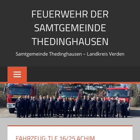
Zum
FEUERWEHR DER
Inhalt
springen
SAMTGEMEINDE
THEDINGHAUSEN
Samtgemeinde Thedinghausen – Landkreis Verden
FAHRZEUG:
TLF 16/25 ACHIM