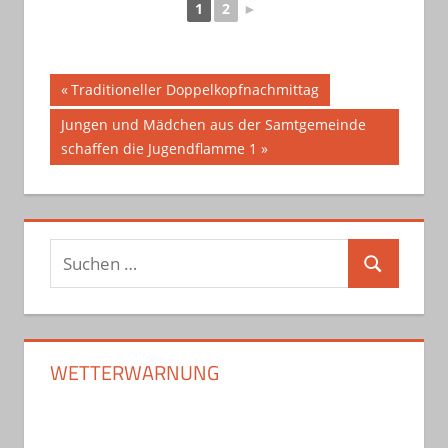
1
2
►
Beitragsnavigation
Vorheriger
Traditioneller Doppelkopfnachmittag
Beitrag:
Nächster
Jungen und Mädchen aus der Samtgemeinde
Beitrag:
schaffen die Jugendflamme 1
Suchen
Suchen
nach:
WETTERWARNUNG