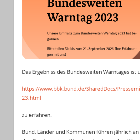
Das Ergebniss des Bundesweiten Warntages ist u
https://www.bbk.bund.de/SharedDocs/Pressemi
23.html
zu erfahren.
Bund, Länder und Kommunen führen jährlich a