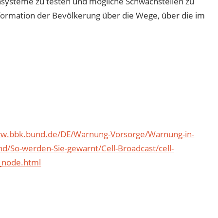
systeme zu testen und mögliche Schwachstellen zu
Information der Bevölkerung über die Wege, über die im
ww.bbk.bund.de/DE/Warnung-Vorsorge/Warnung-in-
d/So-werden-Sie-gewarnt/Cell-Broadcast/cell-
_node.html