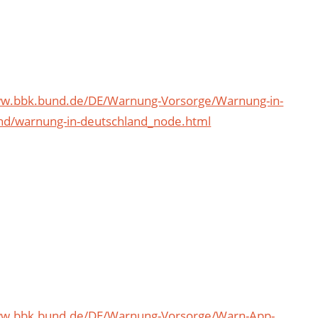
ww.bbk.bund.de/DE/Warnung-Vorsorge/Warnung-in-
nd/warnung-in-deutschland_node.html
ww.bbk.bund.de/DE/Warnung-Vorsorge/Warn-App-