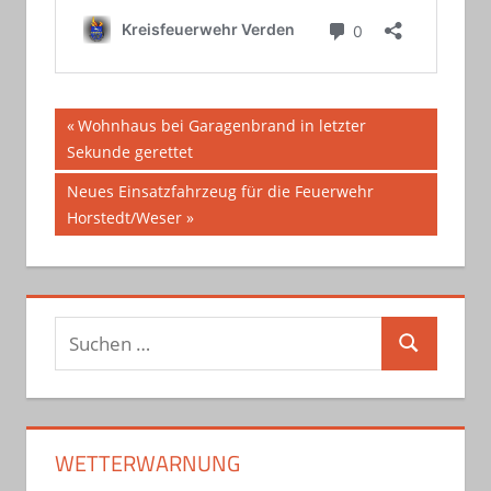
Beitragsnavigation
Vorheriger
Wohnhaus bei Garagenbrand in letzter
Beitrag:
Sekunde gerettet
Nächster
Neues Einsatzfahrzeug für die Feuerwehr
Beitrag:
Horstedt/Weser
Suchen
Suchen
nach:
WETTERWARNUNG