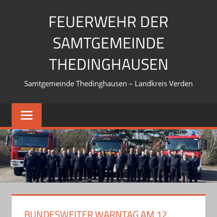
Zum
FEUERWEHR DER
Inhalt
springen
SAMTGEMEINDE
THEDINGHAUSEN
Samtgemeinde Thedinghausen – Landkreis Verden
BUNDESWEITER WARNTAG AM 12.