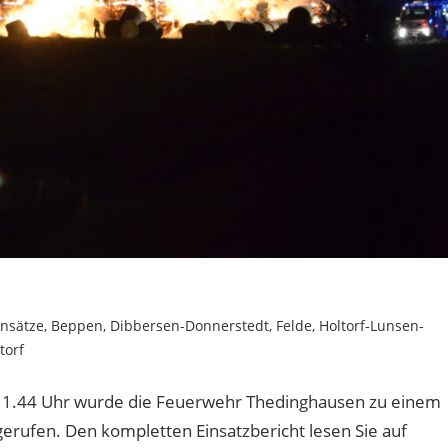
insätze
,
Beppen
,
Dibbersen-Donnerstedt
,
Felde
,
Holtorf-Lunsen-
torf
a. 1.44 Uhr wurde die Feuerwehr Thedinghausen zu einem
erufen. Den kompletten Einsatzbericht lesen Sie auf