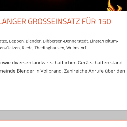
NGER GROSSEINSATZ FÜR 150 E
ätze
,
Beppen
,
Blender
,
Dibbersen-Donnerstedt
,
Einste/Holtum-
en-Oetzen
,
Riede
,
Thedinghausen
,
Wulmstorf
sowie diversen landwirtschaftlichen Gerätschaften stand
inde Blender in Vollbrand. Zahlreiche Anrufe über den