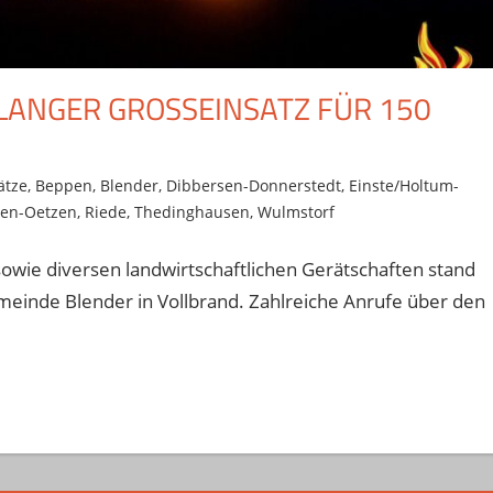
NGER GROSSEINSATZ FÜR 150 E
ätze
,
Beppen
,
Blender
,
Dibbersen-Donnerstedt
,
Einste/Holtum-
en-Oetzen
,
Riede
,
Thedinghausen
,
Wulmstorf
sowie diversen landwirtschaftlichen Gerätschaften stand
inde Blender in Vollbrand. Zahlreiche Anrufe über den