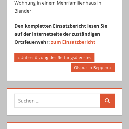
Wohnung in einem Mehrfamilienhaus in
Blender.
Den kompletten Einsatzbericht lesen Sie
auf der Internetseite der zuständigen
Ortsfeuerwehr:
zum Einsatzbericht
Beitragsnavigation
Vorheriger
Unterstützung des Rettungsdienstes
Beitrag:
Nächster
Ölspur in Beppen
Beitrag:
Suchen
Suchen
nach: