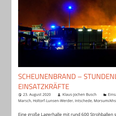
SCHEUNENBRAND – STUNDENLA
INSATZKRÄFTE
23. August 2020
Klaus-Jochen Busch
Eins
Marsch
,
Holtorf-Lunsen-Werder
,
Intschede
,
Morsum/Ahs
Eine große Lagerhalle mit rund 600 Strohballen 