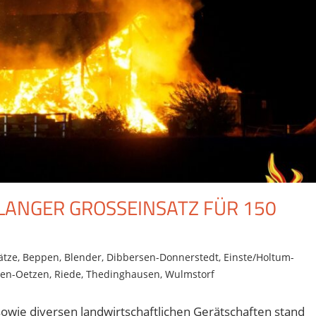
NGER GROSSEINSATZ FÜR 150 E
ätze
,
Beppen
,
Blender
,
Dibbersen-Donnerstedt
,
Einste/Holtum-
en-Oetzen
,
Riede
,
Thedinghausen
,
Wulmstorf
sowie diversen landwirtschaftlichen Gerätschaften stand