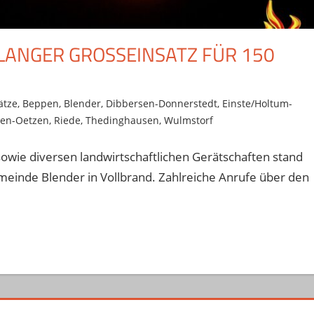
NGER GROSSEINSATZ FÜR 150 E
ätze
,
Beppen
,
Blender
,
Dibbersen-Donnerstedt
,
Einste/Holtum-
en-Oetzen
,
Riede
,
Thedinghausen
,
Wulmstorf
sowie diversen landwirtschaftlichen Gerätschaften stand
inde Blender in Vollbrand. Zahlreiche Anrufe über den