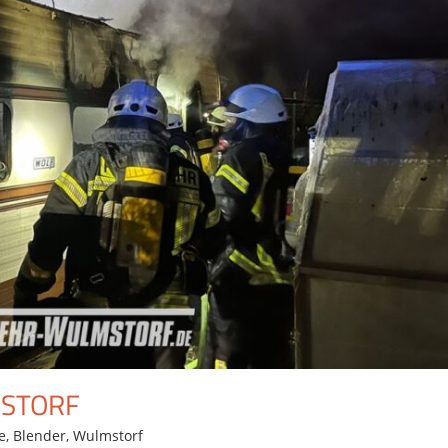
STORF
e
,
Blender
,
Wulmstorf