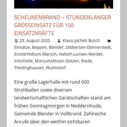
SCHEUNENBRAND – STUNDENLANGER
GROSSEINSATZ FÜR 150 E
INSATZKRÄFTE
23. August 2020
Klaus-Jochen Busch
Einsätze
,
Beppen
,
Blender
,
Dibbersen-Donnerstedt
,
Einste/Holtum-Marsch
,
Holtorf-Lunsen-Werder
,
Intschede
,
Morsum/Ahsen-Oetzen
,
Riede
,
Thedinghausen
,
Wulmstorf
Eine große Lagerhalle mit rund 600
Strohballen sowie diversen
landwirtschaftlichen Gerätschaften stand am
frühen Sonntagmorgen in Neddernhude,
Gemeinde Blender in Vollbrand. Zahlreiche
Anrufe über den weithin sichtbaren