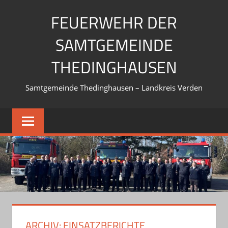
Zum
FEUERWEHR DER
Inhalt
springen
SAMTGEMEINDE
THEDINGHAUSEN
Samtgemeinde Thedinghausen – Landkreis Verden
ARCHIV:
EINSATZBERICHTE