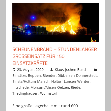
SCHEUNENBRAND – STUNDENLANGER
GROSSEINSATZ FÜR 150 E
INSATZKRÄFTE
23. August 2020
Klaus-Jochen Busch
Einsätze
,
Beppen
,
Blender
,
Dibbersen-Donnerstedt
,
Einste/Holtum-Marsch
,
Holtorf-Lunsen-Werder
,
Intschede
,
Morsum/Ahsen-Oetzen
,
Riede
,
Thedinghausen
,
Wulmstorf
Eine große Lagerhalle mit rund 600