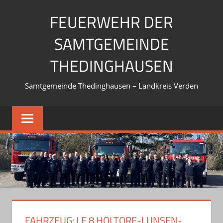
Zum
FEUERWEHR DER
Inhalt
springen
SAMTGEMEINDE
THEDINGHAUSEN
Samtgemeinde Thedinghausen – Landkreis Verden
FAHRZEUG:
LF 8 HOLTORF-LUNSEN-