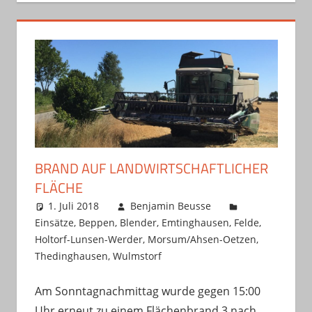
BRAND AUF LANDWIRTSCHAFTLICHER
FLÄCHE
1. Juli 2018
Benjamin Beusse
Einsätze
,
Beppen
,
Blender
,
Emtinghausen
,
Felde
,
Holtorf-Lunsen-Werder
,
Morsum/Ahsen-Oetzen
,
Thedinghausen
,
Wulmstorf
Am Sonntagnachmittag wurde gegen 15:00
Uhr erneut zu einem Flächenbrand 3 nach