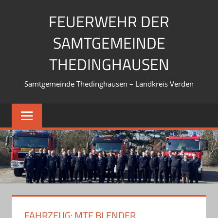
Zum
FEUERWEHR DER
Inhalt
springen
SAMTGEMEINDE
THEDINGHAUSEN
Samtgemeinde Thedinghausen – Landkreis Verden
FAHRZEUG:
MTF BLENDER