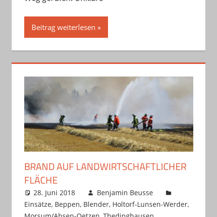
Beitrag weiterlesen
BRAND AUF LANDWIRTSCHAFTLICHER
FLÄCHE
28. Juni 2018
Benjamin Beusse
Einsätze
,
Beppen
,
Blender
,
Holtorf-Lunsen-Werder
,
Morsum/Ahsen-Oetzen
,
Thedinghausen
,