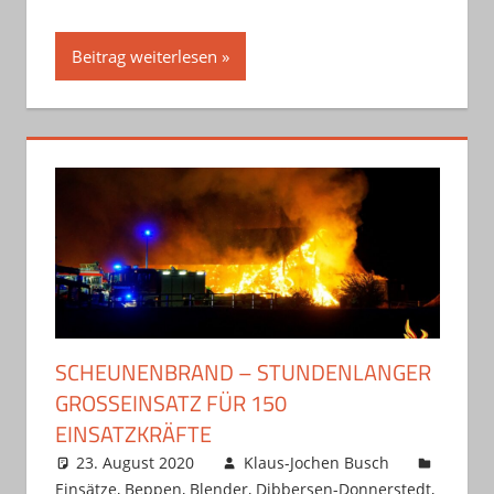
Beitrag weiterlesen
SCHEUNENBRAND – STUNDENLANGER
GROSSEINSATZ FÜR 150 E
INSATZKRÄFTE
23. August 2020
Klaus-Jochen Busch
Einsätze
,
Beppen
,
Blender
,
Dibbersen-Donnerstedt
,