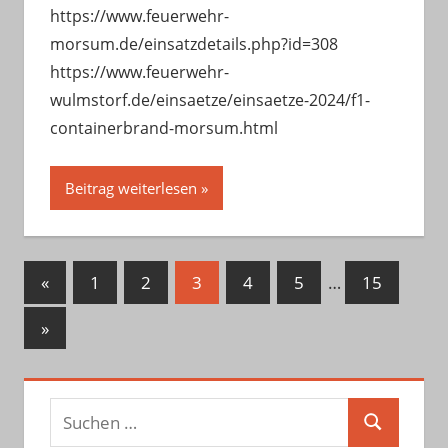
https://www.feuerwehr-
morsum.de/einsatzdetails.php?id=308
https://www.feuerwehr-
wulmstorf.de/einsaetze/einsaetze-2024/f1-
containerbrand-morsum.html
Beitrag weiterlesen
Seitennummerierung
Vorherige
«
1
2
3
4
5
…
15
Beiträge
der
Nächste
»
Beiträge
Beiträge
Suchen
Suchen
nach: